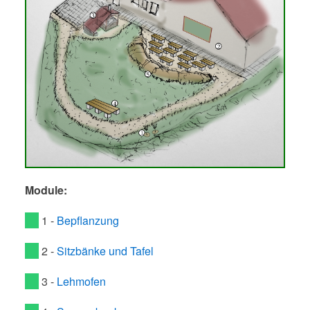
Module:
1 -
Bepflanzung
2 -
Sitzbänke und Tafel
3 -
Lehmofen