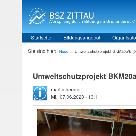
Startseite
Bildungsangebot
Organisato
Breadcrumbs
Sie sind hier:
Node
Umweltschutzprojekt BKM20a/b (0
Umweltschutzprojekt BKM20a/
martin.heumer
Mi., 07.06.2023 - 13:11